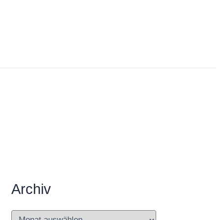
Archiv
A