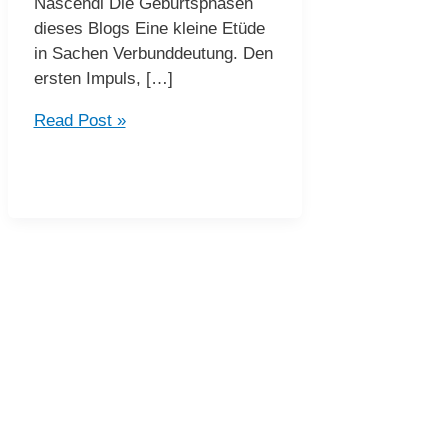
Nascendi Die Geburtsphasen
dieses Blogs Eine kleine Etüde
in Sachen Verbunddeutung. Den
ersten Impuls, […]
Astron
Read Post »
und
Orama
–
In
Statu
Nascendi