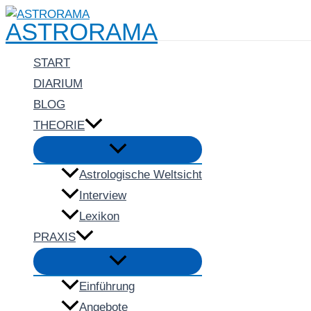
Zum
ASTRORAMA
Inhalt
springen
START
DIARIUM
BLOG
THEORIE
Menü
umschalten
Astrologische Weltsicht
Interview
Lexikon
PRAXIS
Menü
umschalten
Einführung
Angebote