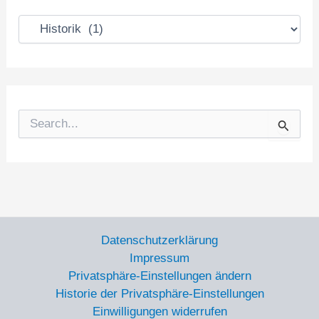
K
a
t
e
g
o
r
S
i
u
e
c
n
h
e
n
n
a
c
Datenschutzerklärung
h
Impressum
:
Privatsphäre-Einstellungen ändern
Historie der Privatsphäre-Einstellungen
Einwilligungen widerrufen