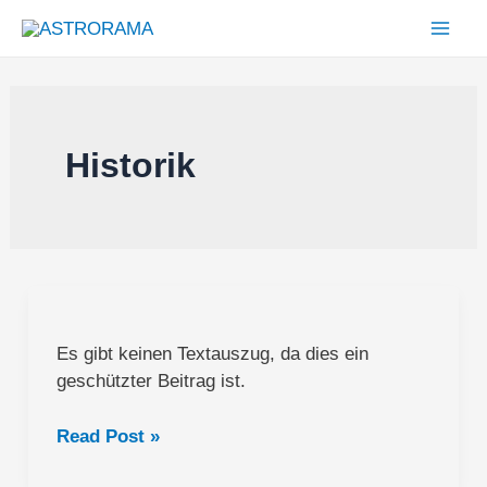
Zum
Inhalt
Mai
springen
Men
Historik
Es gibt keinen Textauszug, da dies ein
geschützter Beitrag ist.
Geschützt:
Read Post »
Black